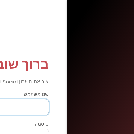
ברוך שוב
צור את חשבון Most Social שלך!
שם משתמש
סיסמה